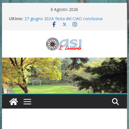
Salta
6 Agosto 2026
al
Ultimo:
27 giugno 2024: festa del CIAO conclusiva
contenuto
La “ferita di Betlemme”
“Semi del Verbo” in preparazione all’Anno santo
2025 .
FESTA IN ONORE DELLA MADONNA DELLE
GRAZIE E SANTA LUCIA(7/8/9/10 SETTEMBRE
2024)
100 ANNI DI ANGELICA MASCIA