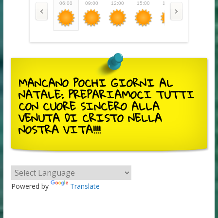
06:00
09:00
12:00
15:00
18:00
21:00
0
MANCANO POCHI GIORNI AL
NATALE: PREPARIAMOCI TUTTI
CON CUORE SINCERO ALLA
VENUTA DI CRISTO NELLA
NOSTRA VITA!!!!
Powered by
Translate