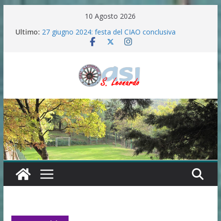
Salta
10 Agosto 2026
al
Ultimo:
27 giugno 2024: festa del CIAO conclusiva
contenuto
La “ferita di Betlemme”
“Semi del Verbo” in preparazione all’Anno santo
2025 .
FESTA IN ONORE DELLA MADONNA DELLE
GRAZIE E SANTA LUCIA(7/8/9/10 SETTEMBRE
2024)
100 ANNI DI ANGELICA MASCIA