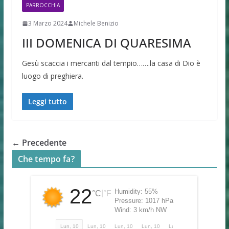
PARROCCHIA
3 Marzo 2024
Michele Benizio
III DOMENICA DI QUARESIMA
Gesù scaccia i mercanti dal tempio…….la casa di Dio è
luogo di preghiera.
Leggi tutto
← Precedente
Che tempo fa?
22
Humidity:
55%
|
°C
°F
Pressure:
1017 hPa
Wind:
3 km/h NW
Lun, 10
Lun, 10
Lun, 10
Lun, 10
Lun, 10
Lun, 10
Ma