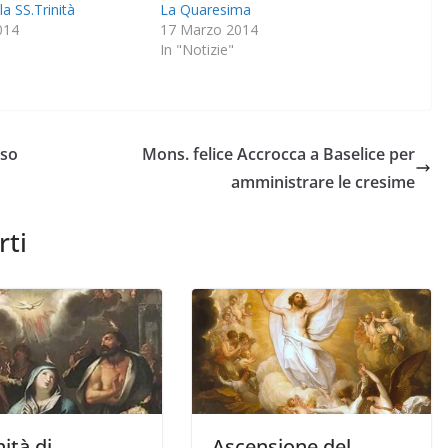
la SS.Trinità
La Quaresima
014
17 Marzo 2014
In "Notizie"
oso
Mons. felice Accrocca a Baselice per
amministrare le cresime
rti
ità di
Ascensione del