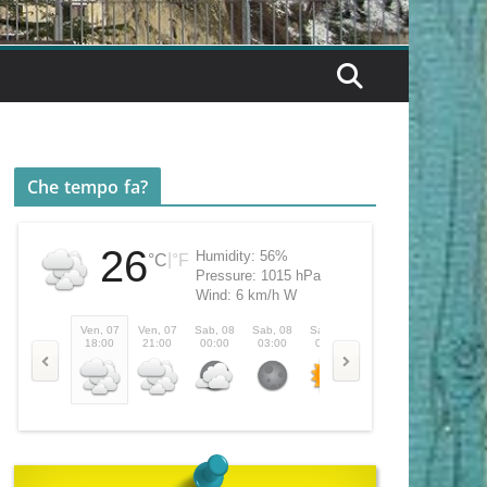
Che tempo fa?
26
Humidity:
56%
|
°C
°F
Pressure:
1015 hPa
Wind:
6 km/h W
Ven, 07
Ven, 07
Sab, 08
Sab, 08
Sab, 08
Sab, 08
Sab, 08
18:00
21:00
00:00
03:00
06:00
09:00
12:00