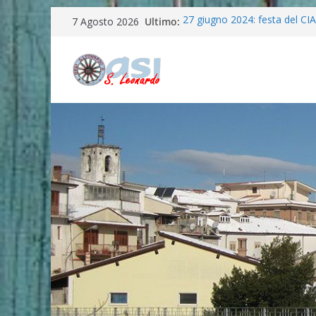
Salta
Ultimo:
27 giugno 2024: festa del CI
7 Agosto 2026
al
La “ferita di Betlemme”
“Semi del Verbo” in preparazi
contenuto
FESTA IN ONORE DELLA M
SANTA LUCIA(7/8/9/10 SET
100 ANNI DI ANGELICA MAS