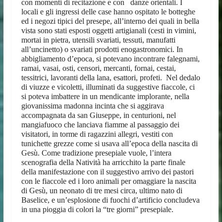
con momenti di recitazione e con danze orientali. I
locali e gli ingressi delle case hanno ospitato le botteghe
ed i negozi tipici del presepe, all’interno dei quali in bella
vista sono stati esposti oggetti artigianali (cesti in vimini,
mortai in pietra, utensili svariati, tessuti, manufatti
all’uncinetto) o svariati prodotti enogastronomici. In
abbigliamento d’epoca, si potevano incontrare falegnami,
ramai, vasai, osti, censori, mercanti, fornai, cestai,
tessitrici, lavoranti della lana, esattori, profeti. Nel dedalo
di viuzze e vicoletti, illuminati da suggestive fiaccole, ci
si poteva imbattere in un mendicante implorante, nella
giovanissima madonna incinta che si aggirava
accompagnata da san Giuseppe, in centurioni, nel
mangiafuoco che lanciava fiamme al passaggio dei
visitatori, in torme di ragazzini allegri, vestiti con
tunichette grezze come si usava all’epoca della nascita di
Gesù. Come tradizione presepiale vuole, l’intera
scenografia della Natività ha arricchito la parte finale
della manifestazione con il suggestivo arrivo dei pastori
con le fiaccole ed i loro animali per omaggiare la nascita
di Gesù, un neonato di tre mesi circa, ultimo nato di
Baselice, e un’esplosione di fuochi d’artificio concludeva
in una pioggia di colori la “tre giorni” presepiale.