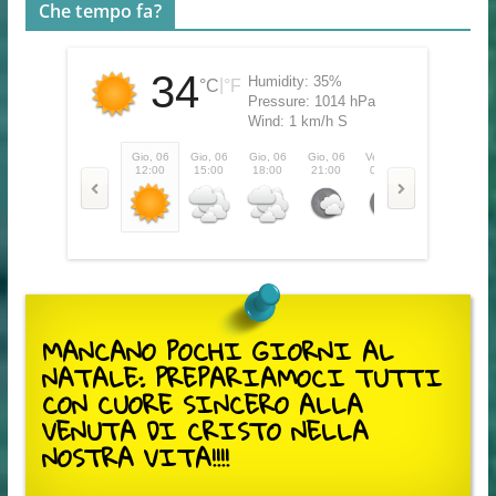
Che tempo fa?
34
Humidity:
35%
|
°C
°F
Pressure:
1014 hPa
Wind:
1 km/h S
Gio, 06
Gio, 06
Gio, 06
Gio, 06
Ven, 07
Ven, 07
Ve
12:00
15:00
18:00
21:00
00:00
03:00
0
MANCANO POCHI GIORNI AL
NATALE: PREPARIAMOCI TUTTI
CON CUORE SINCERO ALLA
VENUTA DI CRISTO NELLA
NOSTRA VITA!!!!