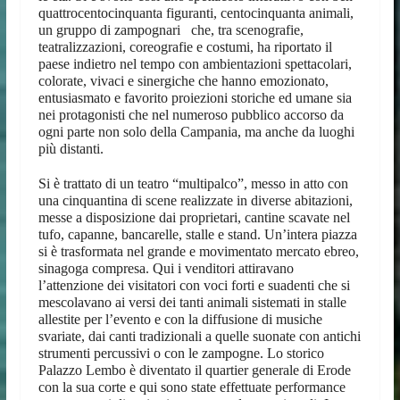
quattrocentocinquanta figuranti, centocinquanta animali,
un gruppo di zampognari che, tra scenografie,
teatralizzazioni, coreografie e costumi, ha riportato il
paese indietro nel tempo con ambientazioni spettacolari,
colorate, vivaci e sinergiche che hanno emozionato,
entusiasmato e favorito proiezioni storiche ed umane sia
nei protagonisti che nel numeroso pubblico accorso da
ogni parte non solo della Campania, ma anche da luoghi
più distanti.
Si è trattato di un teatro “multipalco”, messo in atto con
una cinquantina di scene realizzate in diverse abitazioni,
messe a disposizione dai proprietari, cantine scavate nel
tufo, capanne, bancarelle, stalle e stand. Un’intera piazza
si è trasformata nel grande e movimentato mercato ebreo,
sinagoga compresa. Qui i venditori attiravano
l’attenzione dei visitatori con voci forti e suadenti che si
mescolavano ai versi dei tanti animali sistemati in stalle
allestite per l’evento e con la diffusione di musiche
svariate, dai canti tradizionali a quelle suonate con antichi
strumenti percussivi o con le zampogne. Lo storico
Palazzo Lembo è diventato il quartier generale di Erode
con la sua corte e qui sono state effettuate performance