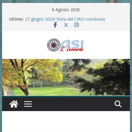
Salta
6 Agosto 2026
al
Ultimo:
27 giugno 2024: festa del CIAO conclusiva
contenuto
La “ferita di Betlemme”
“Semi del Verbo” in preparazione all’Anno santo
2025 .
FESTA IN ONORE DELLA MADONNA DELLE
GRAZIE E SANTA LUCIA(7/8/9/10 SETTEMBRE
2024)
100 ANNI DI ANGELICA MASCIA