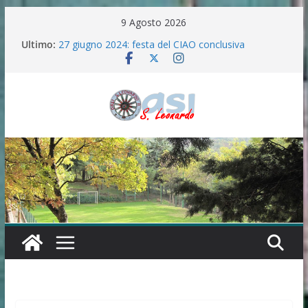
Salta
9 Agosto 2026
al
Ultimo:
27 giugno 2024: festa del CIAO conclusiva
contenuto
La “ferita di Betlemme”
“Semi del Verbo” in preparazione all’Anno santo
2025 .
FESTA IN ONORE DELLA MADONNA DELLE
GRAZIE E SANTA LUCIA(7/8/9/10 SETTEMBRE
2024)
100 ANNI DI ANGELICA MASCIA