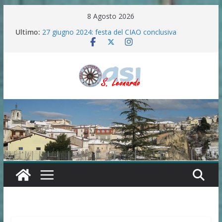
Salta
8 Agosto 2026
al
Ultimo:
27 giugno 2024: festa del CIAO conclusiva
contenuto
La “ferita di Betlemme”
“Semi del Verbo” in preparazione all’Anno santo
2025 .
FESTA IN ONORE DELLA MADONNA DELLE
GRAZIE E SANTA LUCIA(7/8/9/10 SETTEMBRE
2024)
100 ANNI DI ANGELICA MASCIA